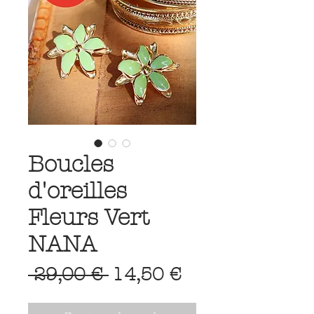
Boucles
d'oreilles
Fleurs Vert
NANA
Prix
Prix
 29,00 € 
14,50 €
original
promotionnel