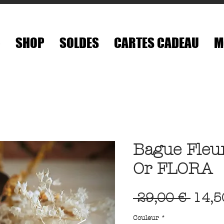
é
SHOP
SOLDES
CARTES CADEAU
M
Bague Fleur
Or FLORA
Prix
 29,00 € 
14,5
origi
Couleur
*