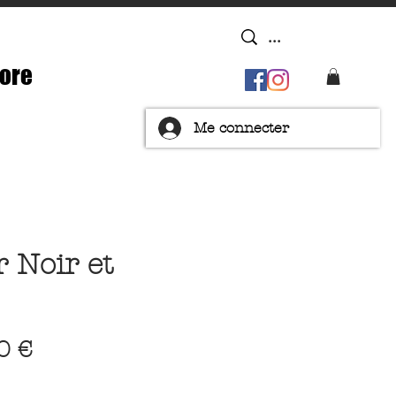
ore
Me connecter
 Noir et
Prix
0 €
nal
promotionnel