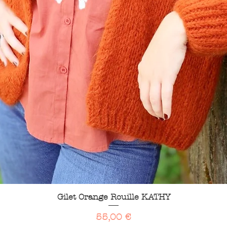
Aperçu rapide
Gilet Orange Rouille KATHY
Prix
55,00 €