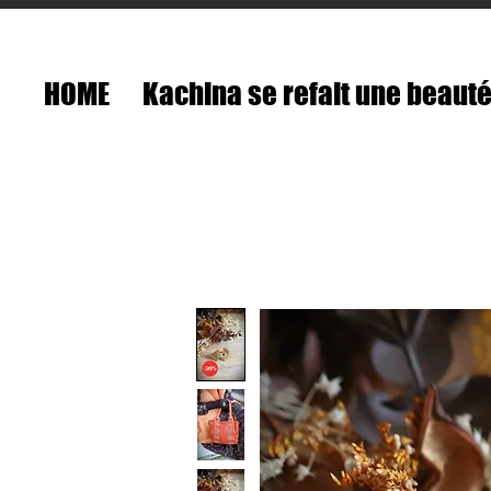
HOME
Kachina se refait une beaut