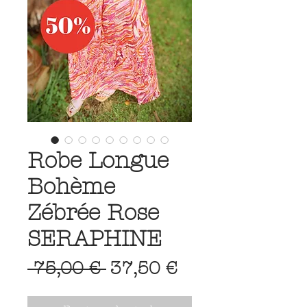
Robe Longue
Bohème
Zébrée Rose
SERAPHINE
Prix
Prix
 75,00 € 
37,50 €
original
promotionnel