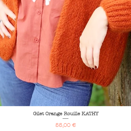
Aperçu rapide
Gilet Orange Rouille KATHY
Prix
55,00 €