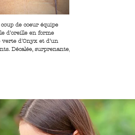
l'écran utilisé les 
Plus de détails dans
légèrement différer d
 coup de coeur équipe
e d'oreille en forme
e verte d'Onyx et d'un
nts. Décalée, surprenante,