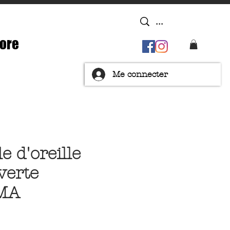
ore
Me connecter
 d'oreille
verte
MA