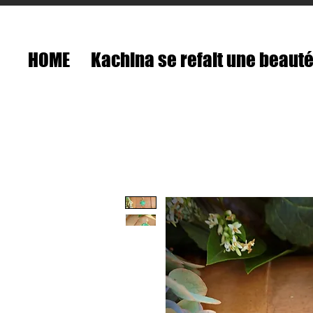
HOME
Kachina se refait une beaut