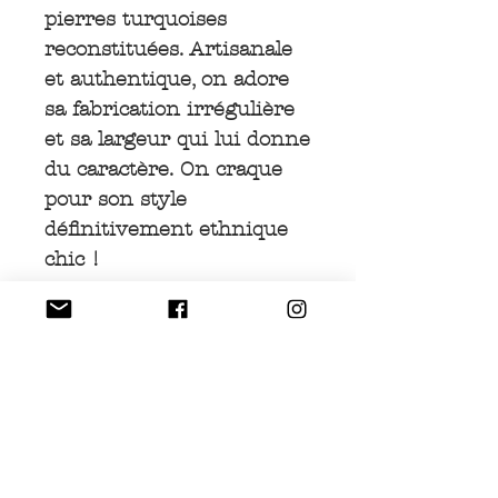
pierres turquoises
reconstituées. Artisanale
et authentique, on adore
sa fabrication irrégulière
et sa largeur qui lui donne
du caractère. On craque
pour son style
définitivement ethnique
chic !
INFOS PRODUIT
Bracelet métal en alliage
ECHANGE ET
de métaux argentés.
REMBOURSEMENT
Trois cabochons de
Nous acceptons les
turquoises reconstituées,
LIVRAISON
retours et procédons à
teintées. Irrégularités et