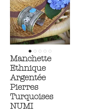
Manchette
Ethnique
Argentée
Pierres
Turquoises
NUMI