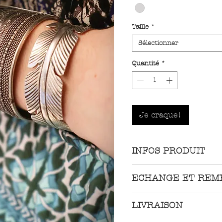
Taille
*
Sélectionner
Quantité
*
Je craque!
INFOS PRODUIT
Bracelet manchette
ECHANGE ET REM
argenté gravé.
Largeur:
50mm
Nous acceptons les 
LIVRAISON
Diamètre:
60mm
procédons à leur éc