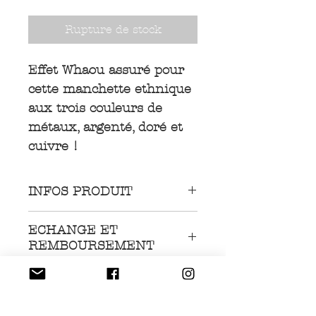
Rupture de stock
Effet Whaou assuré pour
cette manchette ethnique
aux trois couleurs de
métaux, argenté, doré et
cuivre !
INFOS PRODUIT
Bracelet manchette en
ECHANGE ET
métal léger, argenté, doré
REMBOURSEMENT
et cuivre, gravé, bombé au
Nous acceptons les
centre et légèrement
LIVRAISON
retours et procédons à
incurvé vers l'extérieur
leur échange ou leur
Livraison GRATUITE à
pour une forme plus