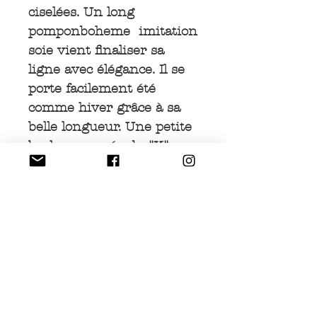
ciselées. Un long
pomponboheme imitation
soie vient finaliser sa
ligne avec élégance. Il se
porte facilement été
comme hiver grâce à sa
belle longueur. Une petite
breloque ornée du "K"
symbole de notre
aventure KACHINA
agrémente discrètement
la grosse perle ajourée
centrale !
INFOS PRODUIT
Collection MARYAM