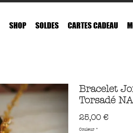
é
SHOP
SOLDES
CARTES CADEAU
M
Bracelet J
Torsadé N
Prix
25,00 €
Couleur
*