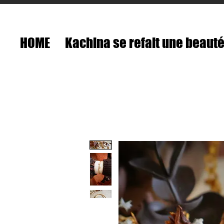
HOME
Kachina se refait une beaut