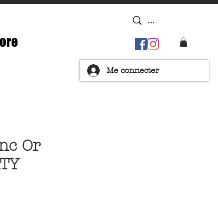
ore
Me connecter
onc Or
ATY