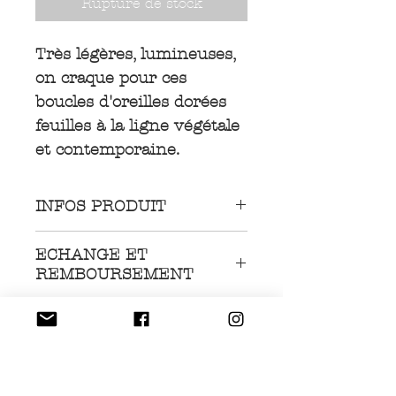
Rupture de stock
Très légères, lumineuses,
on craque pour ces
boucles d'oreilles dorées
feuilles à la ligne végétale
et contemporaine.
INFOS PRODUIT
Boucles d'oreilles en acier
ECHANGE ET
chirurgical inoxydable
REMBOURSEMENT
plaqué or, garantie sans
Nous acceptons les
nickel, sans cadmium,
LIVRAISON
retours et procédons à
sans sel de plomb.
leur échange ou leur
Livraison GRATUITE à
Résiste à l’eau et ne
remboursement. Vous
partir de 75€ pour la
noircit pas.