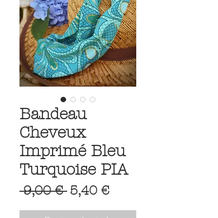
Bandeau
Cheveux
Imprimé Bleu
Turquoise PIA
Prix
Prix
 9,00 € 
5,40 €
original
promotionnel