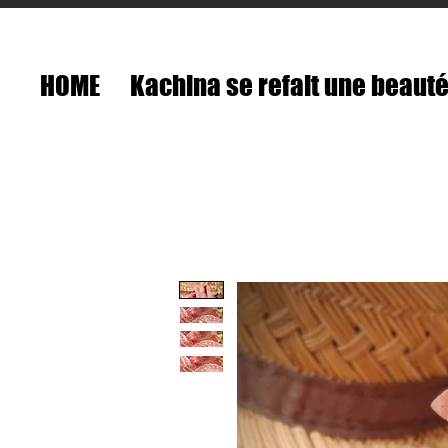
HOME
Kachina se refait une beaut