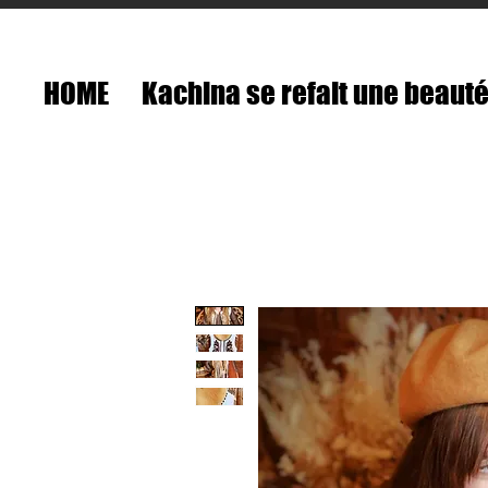
HOME
Kachina se refait une beaut